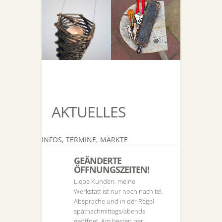
AKTUELLES
INFOS, TERMINE, MÄRKTE
GEÄNDERTE
ÖFFNUNGSZEITEN!
Liebe Kunden, meine
Werkstatt ist nur noch nach tel.
Absprache und in der Regel
spätnachmittags/abends
geöffnet. Am besten per