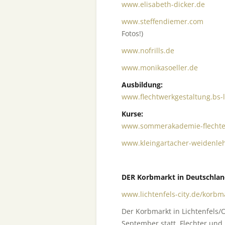
www.elisabeth-dicker.de
Inne
www.steffendiemer.com
docu
Fotos!)
www.nofrills.de
(DANKE fü
www.monikasoeller.de
gesta
Ausbildung:
www.flechtwerkgestaltung.bs-l
Kurse:
www.sommerakademie-flechte
www.kleingartacher-weidenle
DER Korbmarkt in Deutschlan
www.lichtenfels-city.de/korbm
Der Korbmarkt in Lichtenfels
September statt. Flechter un