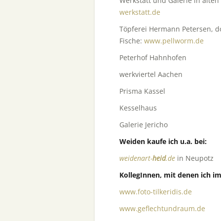
Werkstatt und Galerie in alte
werkstatt.de
Töpferei Hermann Petersen, dor
Fische:
www.pellworm.de
Peterhof Hahnhofen
werkviertel Aachen
Prisma Kassel
Kesselhaus
Galerie Jericho
Weiden kaufe ich u.a. bei:
weidenart-
heid
.de
in Neupotz
KollegInnen, mit denen ich i
www.foto-tilkeridis.de
Fotos
www.geflechtundraum.de
Zäu