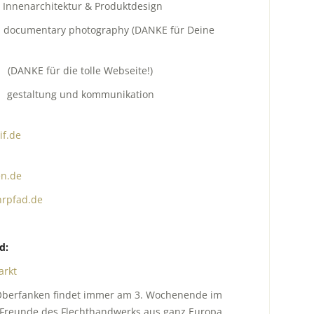
narchitektur & Produktdesign
mentary photography (DANKE für Deine
r die tolle Webseite!)
ltung und kommunikation
if.de
n.de
hrpfad.de
d:
arkt
/Oberfanken findet immer am 3. Wochenende im
d Freunde des Flechthandwerks aus ganz Europa