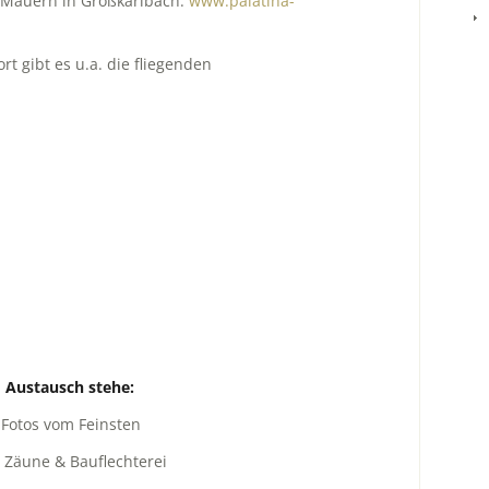
n Mauern in Großkarlbach:
www.palatina-
t gibt es u.a. die fliegenden
m Austausch stehe:
 vom Feinsten
ne & Bauflechterei